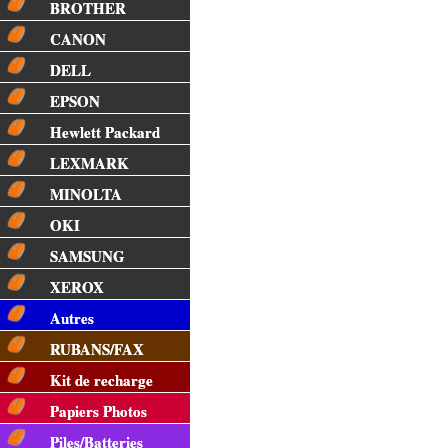
BROTHER
CANON
DELL
EPSON
Hewlett Packard
LEXMARK
MINOLTA
OKI
SAMSUNG
XEROX
Autres
RUBANS/FAX
Kit de recharge
Papiers Photos
Piles/Batteries