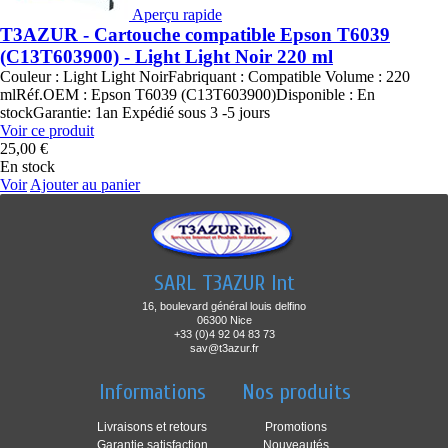
Aperçu rapide
T3AZUR - Cartouche compatible Epson T6039
(C13T603900) - Light Light Noir 220 ml
Couleur : Light Light NoirFabriquant : Compatible Volume : 220
mlRéf.OEM : Epson T6039 (C13T603900)Disponible : En
stockGarantie: 1an Expédié sous 3 -5 jours
Voir ce produit
25,00 €
En stock
Voir
Ajouter au panier
SARL T3AZUR Int
16, boulevard général louis delfino
06300 Nice
+33 (0)4 92 04 83 73
sav@t3azur.fr
Informations
Nos produits
Livraisons et retours
Promotions
Garantie satisfaction
Nouveautés