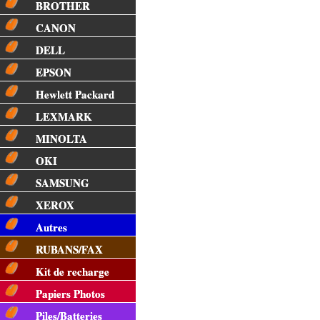
BROTHER
CANON
DELL
EPSON
Hewlett Packard
LEXMARK
MINOLTA
OKI
SAMSUNG
XEROX
Autres
RUBANS/FAX
Kit de recharge
Papiers Photos
Piles/Batteries