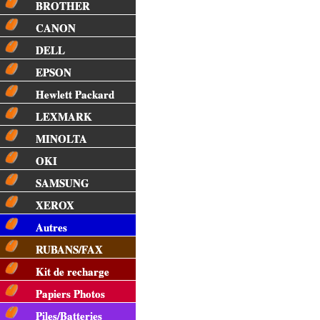
BROTHER
CANON
DELL
EPSON
Hewlett Packard
LEXMARK
MINOLTA
OKI
SAMSUNG
XEROX
Autres
RUBANS/FAX
Kit de recharge
Papiers Photos
Piles/Batteries