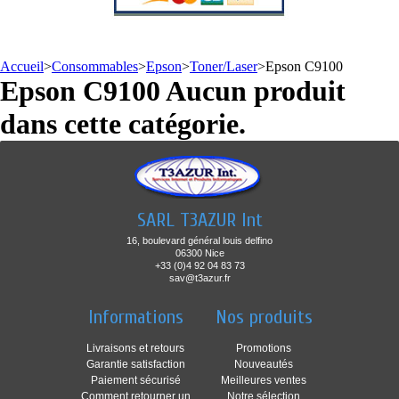
Accueil
>
Consommables
>
Epson
>
Toner/Laser
>
Epson C9100
Epson C9100
Aucun produit
dans cette catégorie.
SARL T3AZUR Int
16, boulevard général louis delfino
06300 Nice
+33 (0)4 92 04 83 73
sav@t3azur.fr
Informations
Nos produits
Livraisons et retours
Promotions
Garantie satisfaction
Nouveautés
Paiement sécurisé
Meilleures ventes
Comment retourner un
Notre sélection