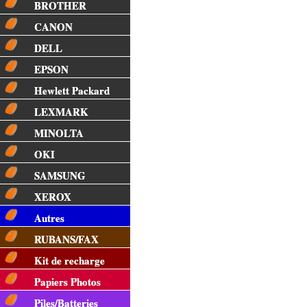
BROTHER
CANON
DELL
EPSON
Hewlett Packard
LEXMARK
MINOLTA
OKI
SAMSUNG
XEROX
Autres
RUBANS/FAX
Kit de recharge
Papiers Photos
Piles/Batteries