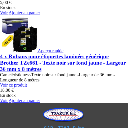
5,00 €
En stock
Voir
Ajouter au panier
Aperçu rapide
4 x Rubans pour étiquettes laminées générique
Brother TZe661 - Texte noir sur fond jaune - Largeur
36 mm x 8 mètres
Caractéristiques:-Texte noir sur fond jaune.-Largeur de 36 mm.-
Longueur de 8 mètres.
Voir ce produit
18,00 €
En stock
Voir
Ajouter au panier