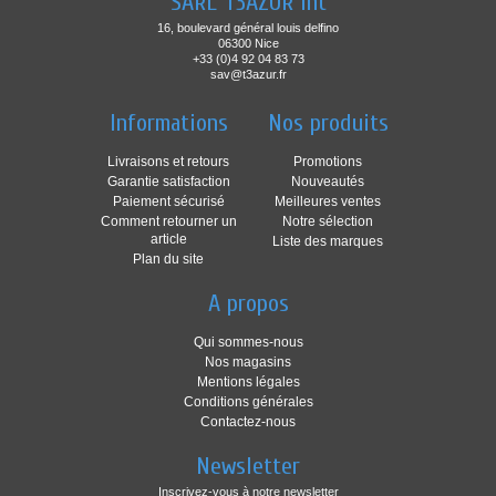
SARL T3AZUR Int
16, boulevard général louis delfino
06300 Nice
+33 (0)4 92 04 83 73
sav@t3azur.fr
Informations
Nos produits
Livraisons et retours
Promotions
Garantie satisfaction
Nouveautés
Paiement sécurisé
Meilleures ventes
Comment retourner un
Notre sélection
article
Liste des marques
Plan du site
A propos
Qui sommes-nous
Nos magasins
Mentions légales
Conditions générales
Contactez-nous
Newsletter
Inscrivez-vous à notre newsletter