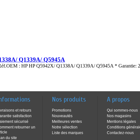
Q1338A/ Q1339A/ Q5945A
s.* Réf.OEM : HP HP Q5942X/ Q1338A/ Q1339A/ Q5945A * Garantie: 2
nformations
Nos produits
A propos
ivraisons et retours
Promotions
Qui sommes-nous
arantie satisfaction
Nouveautés
Nos magasins
aiement sécurisé
Meilleures ventes
Mentions légales
omment retourner un
Notre sélection
Conditions général
ticle
Liste des marques
Contactez-nous
lan du site