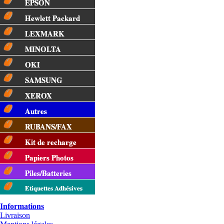
EPSON
Hewlett Packard
LEXMARK
MINOLTA
OKI
SAMSUNG
XEROX
Autres
RUBANS/FAX
Kit de recharge
Papiers Photos
Piles/Batteries
Etiquettes Adhésives
Informations
Livraison