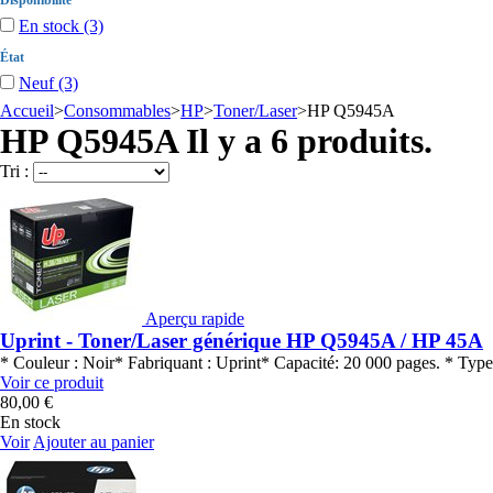
Disponibilité
En stock
(3)
État
Neuf
(3)
Accueil
>
Consommables
>
HP
>
Toner/Laser
>
HP Q5945A
HP Q5945A
Il y a 6 produits.
Tri :
Aperçu rapide
Uprint - Toner/Laser générique HP Q5945A / HP 45A
* Couleur : Noir* Fabriquant : Uprint* Capacité: 20 000 pages. * 
Voir ce produit
80,00 €
En stock
Voir
Ajouter au panier