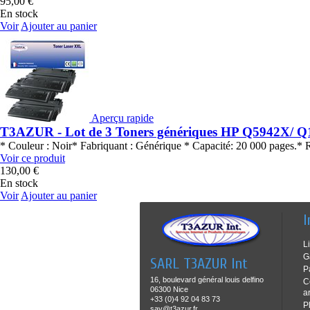
95,00 €
En stock
Voir
Ajouter au panier
Aperçu rapide
T3AZUR - Lot de 3 Toners génériques HP Q5942X/ 
* Couleur : Noir* Fabriquant : Générique * Capacité: 20 000 page
Voir ce produit
130,00 €
En stock
Voir
Ajouter au panier
I
L
G
SARL T3AZUR Int
P
16, boulevard général louis delfino
C
06300 Nice
ar
+33 (0)4 92 04 83 73
P
sav@t3azur.fr