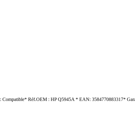
Type: Compatible* Réf.OEM : HP Q5945A * EAN: 3584770883317* Garant