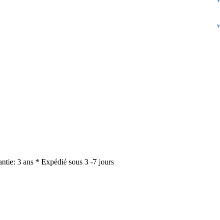
v
v
ie: 3 ans * Expédié sous 3 -7 jours