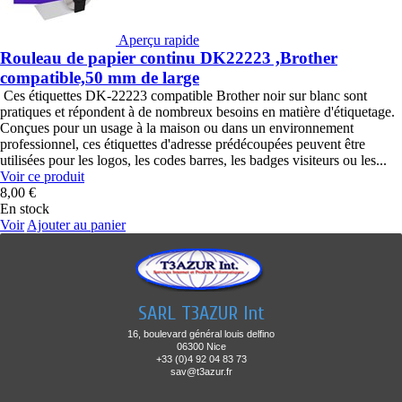
Aperçu rapide
Rouleau de papier continu DK22223 ,Brother
compatible,50 mm de large
Ces étiquettes DK-22223 compatible Brother noir sur blanc sont
pratiques et répondent à de nombreux besoins en matière d'étiquetage.
Conçues pour un usage à la maison ou dans un environnement
professionnel, ces étiquettes d'adresse prédécoupées peuvent être
utilisées pour les logos, les codes barres, les badges visiteurs ou les...
Voir ce produit
8,00 €
En stock
Voir
Ajouter au panier
SARL T3AZUR Int
16, boulevard général louis delfino
06300 Nice
+33 (0)4 92 04 83 73
sav@t3azur.fr