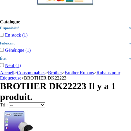
Catalogue
Disponibilité
v
En stock
(1)
Fabricant
v
Générique
(1)
État
v
Neuf
(1)
Accueil
>
Consommables
>
Brother
>
Brother Rubans
>
Rubans pour
Etiqueteuse
>
BROTHER DK22223
BROTHER DK22223
Il y a 1
produit.
Tri :