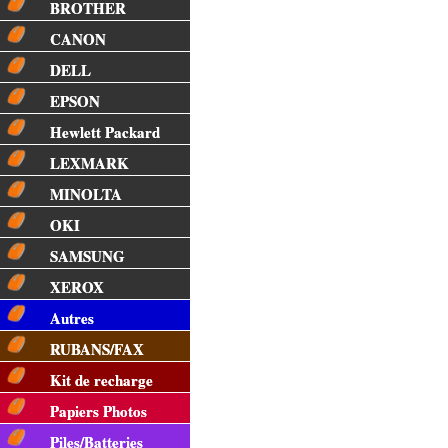
BROTHER
CANON
DELL
EPSON
Hewlett Packard
LEXMARK
MINOLTA
OKI
SAMSUNG
XEROX
Autres
RUBANS/FAX
Kit de recharge
Papiers Photos
Piles/Batteries