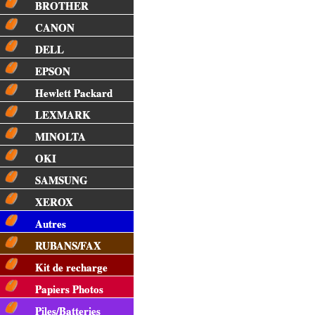
BROTHER
CANON
DELL
EPSON
Hewlett Packard
LEXMARK
MINOLTA
OKI
SAMSUNG
XEROX
Autres
RUBANS/FAX
Kit de recharge
Papiers Photos
Piles/Batteries