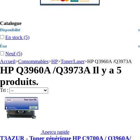
Catalogue
Disponibilité
v
En stock
(5)
État
v
Neuf
(5)
Accueil
>
Consommables
>
HP
>
Toner/Laser
>
HP Q3960A /Q3973A
HP Q3960A /Q3973A
Il y a 5
produits.
Tri :
Aperçu rapide
T3AZUR - Toner générique HP C9700A / Q3960A/