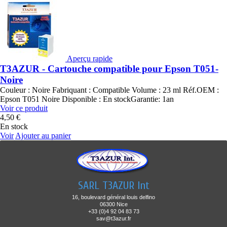
Aperçu rapide
T3AZUR - Cartouche compatible pour Epson T051-
Noire
Couleur : Noire Fabriquant : Compatible Volume : 23 ml Réf.OEM :
Epson T051 Noire Disponible : En stockGarantie: 1an
Voir ce produit
4,50 €
En stock
Voir
Ajouter au panier
SARL T3AZUR Int
16, boulevard général louis delfino
06300 Nice
+33 (0)4 92 04 83 73
sav@t3azur.fr