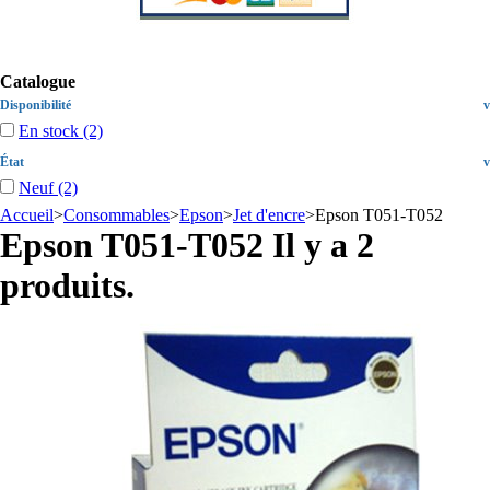
Catalogue
Disponibilité
v
En stock
(2)
État
v
Neuf
(2)
Accueil
>
Consommables
>
Epson
>
Jet d'encre
>
Epson T051-T052
Epson T051-T052
Il y a 2
produits.