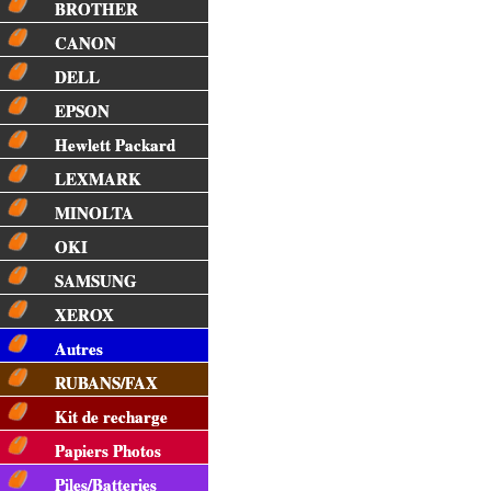
BROTHER
CANON
DELL
EPSON
Hewlett Packard
LEXMARK
MINOLTA
OKI
SAMSUNG
XEROX
Autres
RUBANS/FAX
Kit de recharge
Papiers Photos
Piles/Batteries