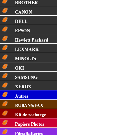
BROTHER
CANON
DELL
EPSON
Hewlett Packard
LEXMARK
MINOLTA
OKI
SAMSUNG
XEROX
Autres
RUBANS/FAX
Kit de recharge
Papiers Photos
Piles/Batteries