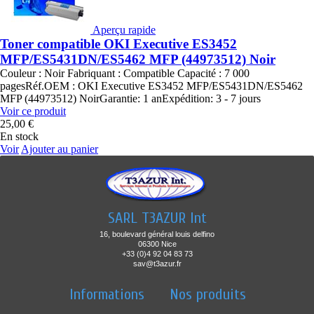
Aperçu rapide
Toner compatible OKI Executive ES3452
MFP/ES5431DN/ES5462 MFP (44973512) Noir
Couleur : Noir Fabriquant : Compatible Capacité : 7 000
pagesRéf.OEM : OKI Executive ES3452 MFP/ES5431DN/ES5462
MFP (44973512) NoirGarantie: 1 anExpédition: 3 - 7 jours
Voir ce produit
25,00 €
En stock
Voir
Ajouter au panier
SARL T3AZUR Int
16, boulevard général louis delfino
06300 Nice
+33 (0)4 92 04 83 73
sav@t3azur.fr
Informations
Nos produits