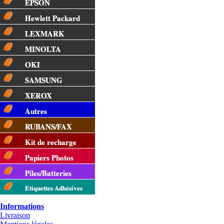
EPSON
Hewlett Packard
LEXMARK
MINOLTA
OKI
SAMSUNG
XEROX
Autres
RUBANS/FAX
Kit de recharge
Papiers Photos
Piles/Batteries
Etiquettes Adhésives
Informations
Livraison