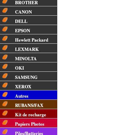
BROTHER
CANON
DELL
EPSON
Hewlett Packard
LEXMARK
MINOLTA
OKI
SAMSUNG
XEROX
Autres
RUBANS/FAX
Kit de recharge
Papiers Photos
Piles/Batteries