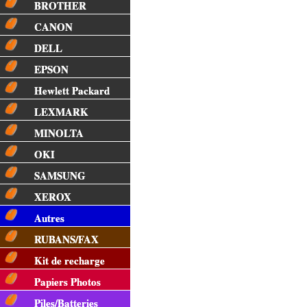
BROTHER
CANON
DELL
EPSON
Hewlett Packard
LEXMARK
MINOLTA
OKI
SAMSUNG
XEROX
Autres
RUBANS/FAX
Kit de recharge
Papiers Photos
Piles/Batteries