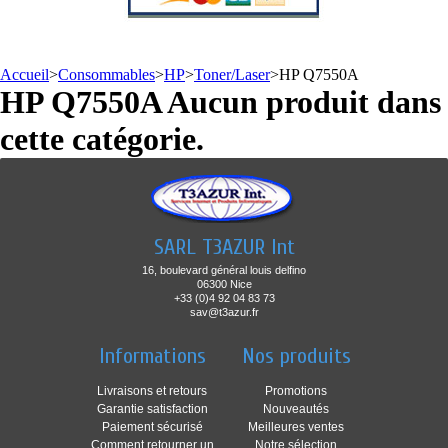
Accueil
>
Consommables
>
HP
>
Toner/Laser
>
HP Q7550A
HP Q7550A
Aucun produit dans
cette catégorie.
SARL T3AZUR Int
16, boulevard général louis delfino
06300 Nice
+33 (0)4 92 04 83 73
sav@t3azur.fr
Informations
Nos produits
Livraisons et retours
Promotions
Garantie satisfaction
Nouveautés
Paiement sécurisé
Meilleures ventes
Comment retourner un
Notre sélection