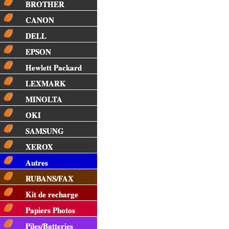
BROTHER
CANON
DELL
EPSON
Hewlett Packard
LEXMARK
MINOLTA
OKI
SAMSUNG
XEROX
Autres
RUBANS/FAX
Kit de recharge
Papiers Photos
Piles/Batteries