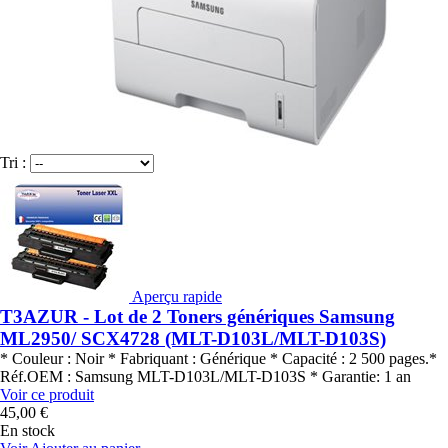
Tri :
Aperçu rapide
T3AZUR - Lot de 2 Toners génériques Samsung
ML2950/ SCX4728 (MLT-D103L/MLT-D103S)
* Couleur : Noir * Fabriquant : Générique * Capacité : 2 500 pages.*
Réf.OEM : Samsung MLT-D103L/MLT-D103S * Garantie: 1 an
Voir ce produit
45,00 €
En stock